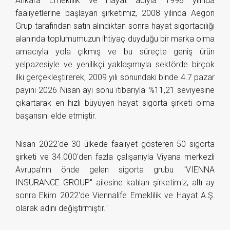
Ankara Emeklilik ve Hayat adıyla 1998 yılında
faaliyetlerine başlayan şirketimiz, 2008 yılında Aegon
Grup tarafından satın alındıktan sonra hayat sigortacılığı
alanında toplumumuzun ihtiyaç duyduğu bir marka olma
amacıyla yola çıkmış ve bu süreçte geniş ürün
yelpazesiyle ve yenilikçi yaklaşımıyla sektörde birçok
ilki gerçekleştirerek, 2009 yılı sonundaki binde 4.7 pazar
payını 2026 Nisan ayı sonu itibarıyla %11,21 seviyesine
çıkartarak en hızlı büyüyen hayat sigorta şirketi olma
başarısını elde etmiştir.
Nisan 2022'de 30 ülkede faaliyet gösteren 50 sigorta
şirketi ve 34.000'den fazla çalışanıyla Viyana merkezli
Avrupa'nın önde gelen sigorta grubu "VIENNA
INSURANCE GROUP" ailesine katılan şirketimiz, altı ay
sonra Ekim 2022'de Viennalife Emeklilik ve Hayat A.Ş.
olarak adını değiştirmiştir."