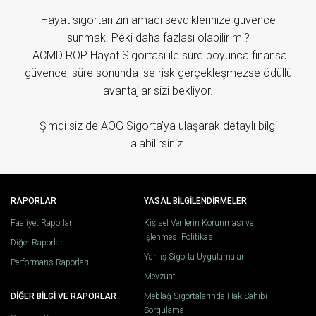
Hayat sigortanızın amacı sevdiklerinize güvence
sunmak. Peki daha fazlası olabilir mi?
TACMD ROP Hayat Sigortası ile süre boyunca finansal
güvence, süre sonunda ise risk gerçekleşmezse ödüllü
avantajlar sizi bekliyor.
Şimdi siz de AOG Sigorta’ya ulaşarak detaylı bilgi
alabilirsiniz.
RAPORLAR
YASAL BİLGİLENDİRMELER
Faaliyet Raporları
Kişisel Verilerin Korunması ve
İşlenmesi Politikası
Diğer Raporlar
Yanlış Sigorta Uygulamaları
Performans Raporları
Mevzuat
DİĞER BİLGİ VE RAPORLAR
Meblağ Sigortalarında Hak Sahibi
Sorgulama